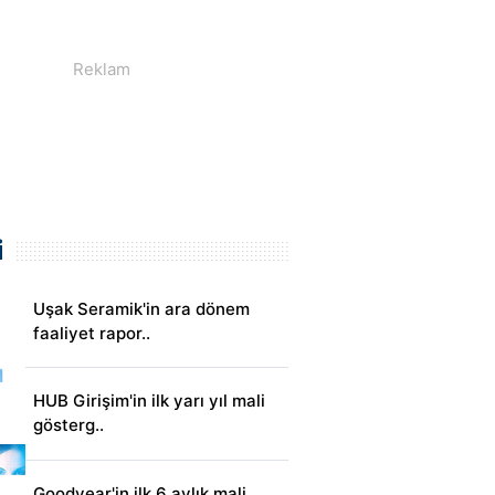
i
Uşak Seramik'in ara dönem
faaliyet rapor..
HUB Girişim'in ilk yarı yıl mali
gösterg..
Goodyear'in ilk 6 aylık mali