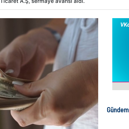
icaret A.Ş, sermaye avansı aldı.
Gündem