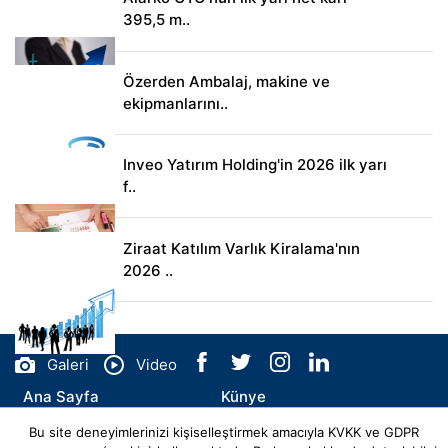
395,5 m..
Özerden Ambalaj, makine ve
ekipmanlarını..
Inveo Yatırım Holding'in 2026 ilk yarı
f..
Ziraat Katılım Varlık Kiralama'nın
2026 ..
Galeri
Video
Ana Sayfa
Künye
Bu site deneyimlerinizi kişiselleştirmek amacıyla KVKK ve GDPR
İletişim