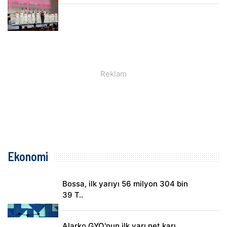
Ekonomi
Bossa, ilk yarıyı 56 milyon 304 bin
39 T..
Alarko GYO'nun ilk yarı net karı